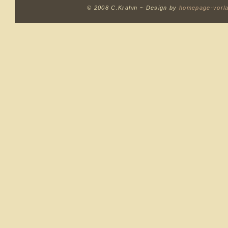
© 2008 C.Krahm ~
Design by
homepage-vorl